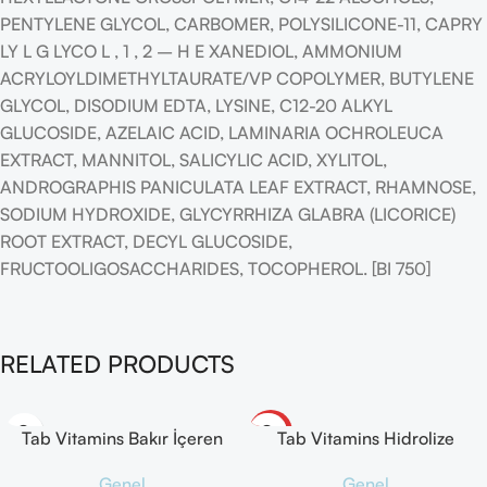
PENTYLENE GLYCOL, CARBOMER, POLYSILICONE-11, CAPRY
LY L G LYCO L , 1 , 2 – H E XANEDIOL, AMMONIUM
ACRYLOYLDIMETHYLTAURATE/VP COPOLYMER, BUTYLENE
GLYCOL, DISODIUM EDTA, LYSINE, C12-20 ALKYL
GLUCOSIDE, AZELAIC ACID, LAMINARIA OCHROLEUCA
EXTRACT, MANNITOL, SALICYLIC ACID, XYLITOL,
ANDROGRAPHIS PANICULATA LEAF EXTRACT, RHAMNOSE,
SODIUM HYDROXIDE, GLYCYRRHIZA GLABRA (LICORICE)
ROOT EXTRACT, DECYL GLUCOSIDE,
FRUCTOOLIGOSACCHARIDES, TOCOPHEROL. [BI 750]
RELATED PRODUCTS
-10%
Tab Vitamins Bakır İçeren
Tab Vitamins Hidrolize
Takviye Edici Gıda 120
Kolajen Tip I-Tip III İçeren
Genel
Genel
Kapsül
Takviye Edici Gıda 30 Servis