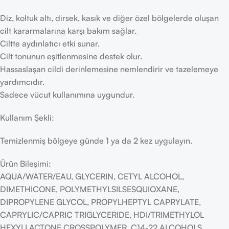
Diz, koltuk altı, dirsek, kasık ve diğer özel bölgelerde oluşan
cilt kararmalarına karşı bakım sağlar.
Ciltte aydınlatıcı etki sunar.
Cilt tonunun eşitlenmesine destek olur.
Hassaslaşan cildi derinlemesine nemlendirir ve tazelemeye
yardımcıdır.
​Sadece vücut kullanımına uygundur.
Kullanım Şekli:
Temizlenmiş bölgeye günde 1 ya da 2 kez uygulayın.
Ürün Bileşimi:
AQUA/WATER/EAU, GLYCERIN, CETYL ALCOHOL,
DIMETHICONE, POLYMETHYLSILSESQUIOXANE,
DIPROPYLENE GLYCOL, PROPYLHEPTYL CAPRYLATE,
CAPRYLIC/CAPRIC TRIGLYCERIDE, HDI/TRIMETHYLOL
HEXYLLACTONE CROSSPOLYMER, C14-22 ALCOHOLS,