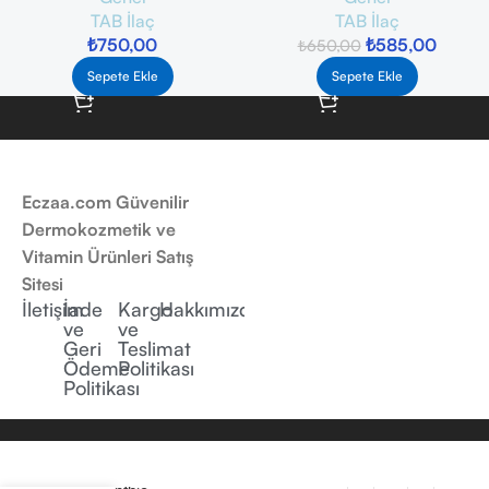
TAB İlaç
TAB İlaç
₺
750,00
₺
585,00
₺
650,00
Sepete Ekle
Sepete Ekle
Eczaa.com Güvenilir
Dermokozmetik ve
Vitamin Ürünleri Satış
Sitesi
İletişim
İade
Kargo
Hakkımızda
ve
ve
Geri
Teslimat
Ödeme
Politikası
Politikası
Bioderma