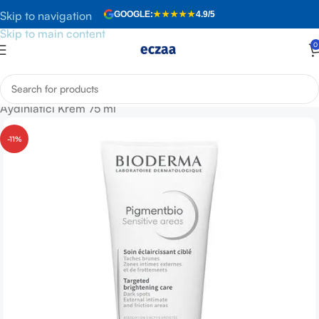
Skip to navigation
GOOGLE:
★★★★★
4.9/5
Skip to main content
0
Anasayfa
»
Mağaza
»
Bioderma Pigmentbio Hassas Bölge
Aydınlatıcı Krem 75 ml
-11%