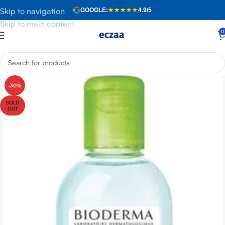
Skip to navigation
GOOGLE:
★★★★★
4.9/5
Skip to main content
0
Anasayfa
»
Mağaza
»
Bioderma Sebium H2O 100ml
-30%
SOLD
OUT