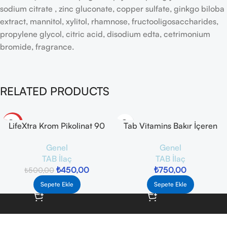
sodium citrate , zinc gluconate, copper sulfate, ginkgo biloba
extract, mannitol, xylitol, rhamnose, fructooligosaccharides,
propylene glycol, citric acid, disodium edta, cetrimonium
bromide, fragrance.
RELATED PRODUCTS
-10%
LifeXtra Krom Pikolinat 90
Tab Vitamins Bakır İçeren
Kapsül
Takviye Edici Gıda 120
Genel
Genel
Kapsül
TAB İlaç
TAB İlaç
₺
450,00
₺
750,00
₺
500,00
Sepete Ekle
Sepete Ekle