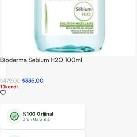
Bioderma Sebium H2O 100ml
₺
479,00
₺
335,00
Tükendi
%100 Orijinal
Ürün Garantisi