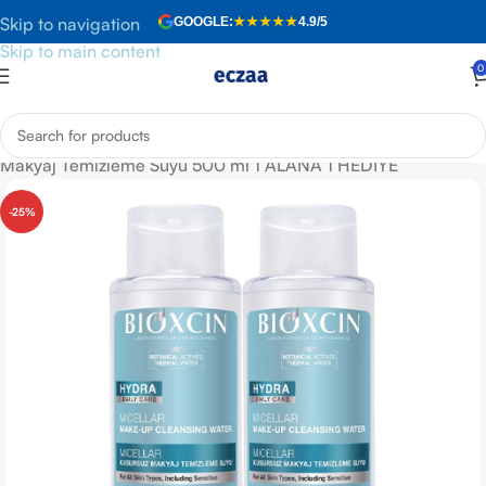
Skip to navigation
GOOGLE:
★★★★★
4.9/5
Skip to main content
0
Anasayfa
»
Mağaza
»
Bioxcin Hydra Micellar Kusursuz
Makyaj Temizleme Suyu 500 ml 1 ALANA 1 HEDİYE
-25%