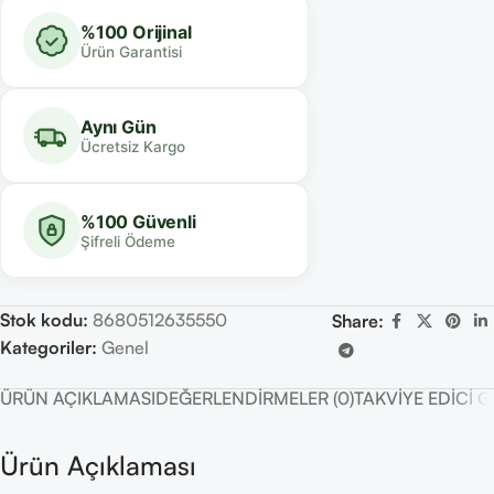
%100 Orijinal
Ürün Garantisi
Aynı Gün
Ücretsiz Kargo
%100 Güvenli
Şifreli Ödeme
Stok kodu:
8680512635550
Share:
Kategoriler:
Genel
ÜRÜN AÇIKLAMASI
DEĞERLENDIRMELER (0)
TAKVIYE EDICI 
Ürün Açıklaması