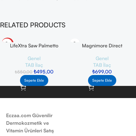
RELATED PRODUCTS
-10%
LifeXtra Saw Palmetto
Magnimore Direct
Complex 30 Kapsül
Magnezyum 30 Stick Saşe
Genel
Genel
TAB İlaç
TAB İlaç
₺
495,00
₺
699,00
₺
550,00
Sepete Ekle
Sepete Ekle
Eczaa.com Güvenilir
Dermokozmetik ve
Vitamin Ürünleri Satış