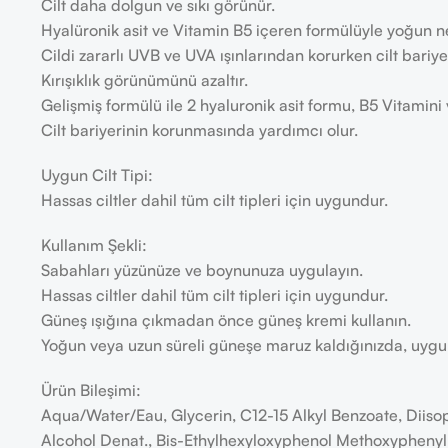
Cilt daha dolgun ve sıkı görünür.
Hyalüronik asit ve Vitamin B5 içeren formülüyle yoğun 
Cildi zararlı UVB ve UVA ışınlarından korurken cilt bari
Kırışıklık görünümünü azaltır.
Gelişmiş formülü ile 2 hyaluronik asit formu, B5 Vitamini v
Cilt bariyerinin korunmasında yardımcı olur.
Uygun Cilt Tipi:
Hassas ciltler dahil tüm cilt tipleri için uygundur.
Kullanım Şekli:
Sabahları yüzünüze ve boynunuza uygulayın.
Hassas ciltler dahil tüm cilt tipleri için uygundur.
Güneş ışığına çıkmadan önce güneş kremi kullanın.
​Yoğun veya uzun süreli güneşe maruz kaldığınızda, uygu
Ürün Bileşimi:
Aqua/Water/Eau, Glycerin, C12-15 Alkyl Benzoate, Diiso
Alcohol Denat., Bis-Ethylhexyloxyphenol Methoxyphenyl 