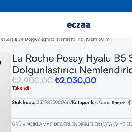
k Karşıtı ve Dolgunlaştırıcı Nemlendirici Krem 50 ml
La Roche Posay Hyalu B5 SP
Dolgunlaştırıcı Nemlendir
₺
2.900,00
₺
2.030,00
Tükendi
Stok kodu:
3337875920667
Kategoriler:
Genel
Share:
ÜRÜN AÇIKLAMASI
DEĞERLENDIRMELER (0)
TAKVIYE E