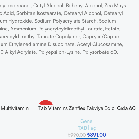
tyldodecanol, Cetyl Alcohol, Behenyl Alcohol, Zea Mays
c Acid, Sorbitan Isostearate, Cetearyl Alcohol, Cetearyl
ium Hydroxide, Sodium Polyacrylate Starch, Sodium
osine, Ammonium Polyacryloyldimethyl Taurate, Ectoin,
cryloyldimethyl Taurate Copolymer, Caprylic/Capric
sodium Ethylenediamine Disuccinate, Acetyl Glucosamine,
 Alkyl Acrylate, Polyepsilon-Lysine, Polysorbate 60,
 Multivitamin
Tab Vitamins Zenflex Takviye Edici Gıda 60
-10%
Tablet
Genel
TAB İlaç
₺
891,00
₺
990,00