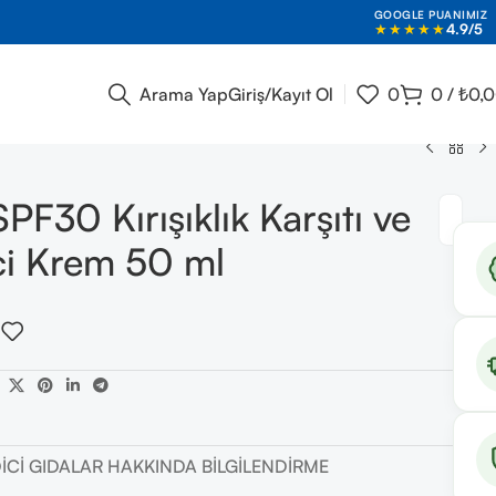
GOOGLE PUANIMIZ
★★★★★
4.9/5
Arama Yap
Giriş/Kayıt Ol
0
0
/
₺
0,
F30 Kırışıklık Karşıtı ve
ici Krem 50 ml
DICI GIDALAR HAKKINDA BILGILENDIRME