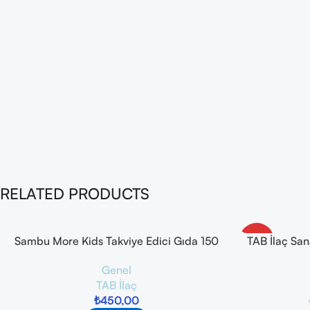
RELATED PRODUCTS
Sambu More Kids Takviye Edici Gıda 150
-10%
TAB İlaç Sa
ml
Genel
TAB İlaç
₺
450,00