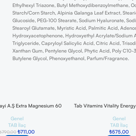
Ethylhexyl Triazone, Butyl Methoxydibenzoylmethane, Oc
Starch/Corn Starch, Alpinia Galanga Leaf Extract, Steari
Glucoside, PEG-100 Stearate, Sodium Hyaluronate, Sod
Stearoyl Glutamate, Myristic Acid, Palmitic Acid, Aden
Hydroxyacetophenone, Hydroxyethyl Acrylate/Sodium A
Triglyceride, Capryloyl Salicylic Acid, Citric Acid, Tri
Xanthan Gum, Pentylene Glycol, Phytic Acid, Poly C10-30
Butylene Glycol, Phenoxyethanol, Parfum/Fragrance.
nayi A.Ş Extra Magnesium 60
Tab Vitamins Vitality Energy
Tablet
30 Tablet
Genel
Genel
TAB İlaç
TAB İlaç
₺
711,00
₺
575,00
₺
790,00