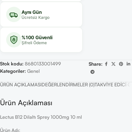
Aynı Gün
Ücretsiz Kargo
%100 Güvenli
Şifreli Ödeme
Stok kodu:
8680133001499
Share:
Kategoriler:
Genel
ÜRÜN AÇIKLAMASI
DEĞERLENDIRMELER (0)
TAKVIYE EDICI 
Ürün Açıklaması
Lectus B12 Dilaltı Sprey 1000mg 10 ml
Ürün Adı: