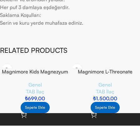
Her puf 3 damlaya eşdeğerdir.
Saklama Koşulları:
Serin ve kuru yerde muhafaza ediniz.
RELATED PRODUCTS
Magnimore Kids Magnezyum
Magnimore L-Threonate
Pidolat 200 ml
Magnezyum Takviye Edici
Genel
Genel
Gıda 90 Kapsül
TAB İlaç
TAB İlaç
₺
699,00
₺
1.500,00
Sepete Ekle
Sepete Ekle