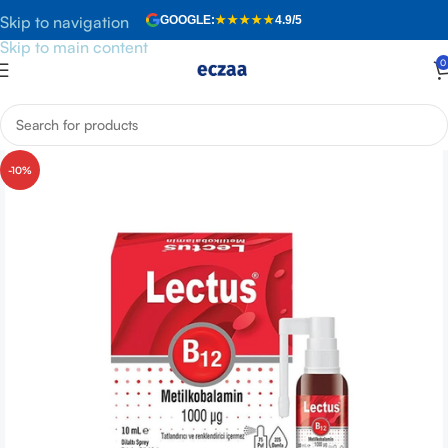
Skip to navigation
GOOGLE:
★★★★★
4.9/5
Skip to main content
0
Anasayfa
»
Mağaza
»
Lectus B12 Dilaltı Sprey 1000mg 10 ml
-10%