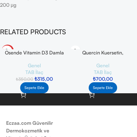
200 μg
RELATED PRODUCTS
-10%
Osende Vitamin D3 Damla
Quercin Kuersetin,
1000 IU 20 ml
Bromelain, Vitamin ve
Genel
Genel
Mineral 30 Kapsül
TAB İlaç
TAB İlaç
₺
315,00
₺
700,00
₺
350,00
Sepete Ekle
Sepete Ekle
Eczaa.com Güvenilir
Dermokozmetik ve