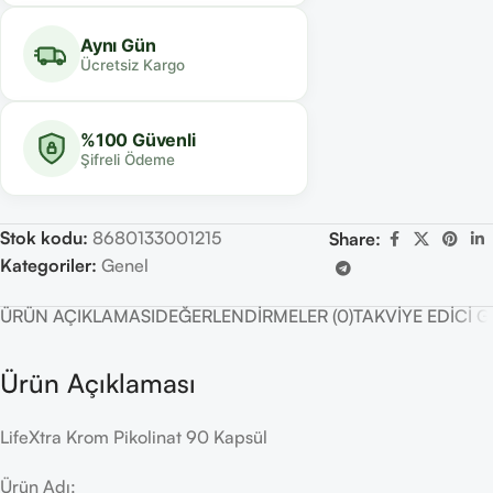
Aynı Gün
Ücretsiz Kargo
%100 Güvenli
Şifreli Ödeme
Stok kodu:
8680133001215
Share:
Kategoriler:
Genel
ÜRÜN AÇIKLAMASI
DEĞERLENDIRMELER (0)
TAKVIYE EDICI 
Ürün Açıklaması
LifeXtra Krom Pikolinat 90 Kapsül
Ürün Adı: