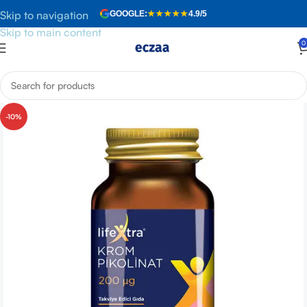
Skip to navigation
GOOGLE:
★★★★★
4.9/5
Skip to main content
0
Anasayfa
»
Mağaza
»
LifeXtra Krom Pikolinat 90 Kapsül
-10%