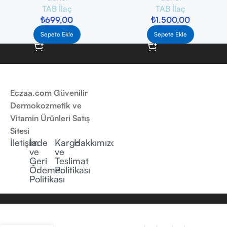
TAB İlaç
TAB İlaç
₺
699,00
₺
1.500,00
Sepete Ekle
Sepete Ekle
Eczaa.com Güvenilir
Dermokozmetik ve
Vitamin Ürünleri Satış
Sitesi
İletişim
İade
Kargo
Hakkımızda
ve
ve
Geri
Teslimat
Ödeme
Politikası
Politikası