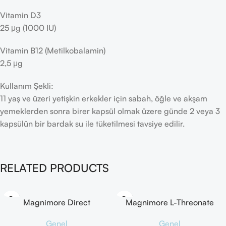
Vitamin D3
25 μg (1000 IU)
Vitamin B12 (Metilkobalamin)
2,5 μg
Kullanım Şekli:
11 yaş ve üzeri yetişkin erkekler için sabah, öğle ve akşam
yemeklerden sonra birer kapsül olmak üzere günde 2 veya 3
kapsülün bir bardak su ile tüketilmesi tavsiye edilir.
RELATED PRODUCTS
Magnimore Direct
Magnimore L-Threonate
Magnezyum 30 Stick Saşe
Magnezyum Takviye Edici
Genel
Genel
Gıda 90 Kapsül