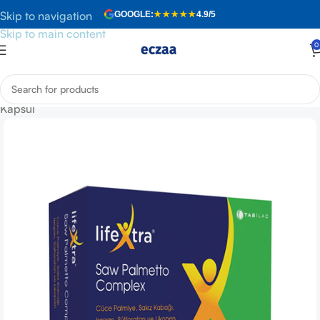
Skip to navigation
GOOGLE:
★★★★★
4.9/5
Skip to main content
0
Anasayfa
»
Mağaza
»
LifeXtra Saw Palmetto Complex 60
Kapsül