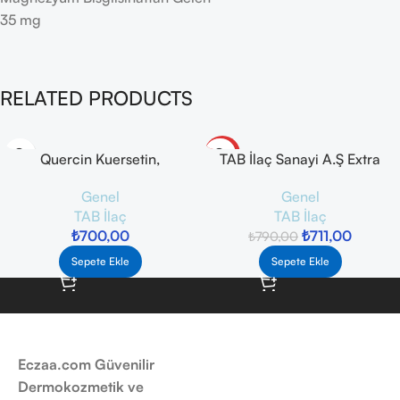
35 mg
RELATED PRODUCTS
-10%
Quercin Kuersetin,
TAB İlaç Sanayi A.Ş Extra
Bromelain, Vitamin ve
Magnesium 60 Tablet
Genel
Genel
Mineral 30 Kapsül
TAB İlaç
TAB İlaç
₺
700,00
₺
711,00
₺
790,00
Sepete Ekle
Sepete Ekle
Eczaa.com Güvenilir
Dermokozmetik ve