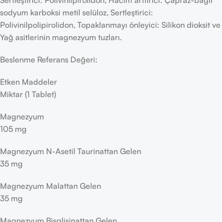
Sertleştirici: Polivinilpirolidon, Hacim arttırıcı: Çapraz-bağlı
sodyum karboksi metil selüloz, Sertleştirici:
Polivinilpolipirolidon, Topaklanmayı önleyici: Silikon dioksit ve
Yağ asitlerinin magnezyum tuzları.
Beslenme Referans Değeri:
Etken Maddeler
Miktar (1 Tablet)
Magnezyum
105 mg
Magnezyum N-Asetil Taurinattan Gelen
35 mg
Magnezyum Malattan Gelen
35 mg
Magnezyum Bisglisinattan Gelen