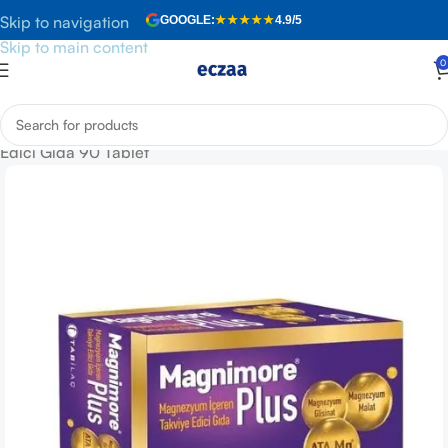
Skip to navigation
GOOGLE:
★★★★★
4.9/5
Skip to main content
0
Anasayfa
»
Mağaza
»
Magnimore Magnezyum Plus Takviye
Edici Gıda 90 Tablet