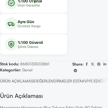
%100 Orijinal
Ürün Garantisi
Aynı Gün
Ücretsiz Kargo
%100 Güvenli
Şifreli Ödeme
Stok kodu:
8680133002861
Share:
Kategoriler:
Genel
ÜRÜN AÇIKLAMASI
DEĞERLENDIRMELER (0)
TAKVIYE EDICI 
Ürün Açıklaması
Magnimore Magnezyum Plus Takviye Edici Gıda 90 Tablet