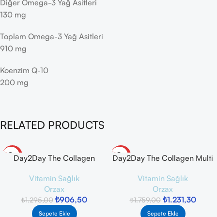
Diğer Omega-3 Yağ Asitleri
130 mg
Toplam Omega-3 Yağ Asitleri
910 mg
Koenzim Q-10
200 mg
RELATED PRODUCTS
-30%
-30%
Day2Day The Collagen
Day2Day The Collagen Multi
Green Up Booster 30 Saşe –
Balance 45 Servis x 12 g
Vitamin Sağlık
Vitamin Sağlık
Yeşil Elma Aromalı
Orzax
Orzax
₺
906,50
₺
1.231,30
₺
1.295,00
₺
1.759,00
Sepete Ekle
Sepete Ekle