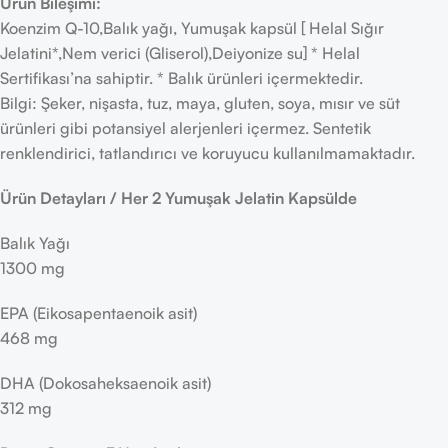
Ürün Bileşimi:
Koenzim Q-10,Balık yağı, Yumuşak kapsül [ Helal Sığır
Jelatini*,Nem verici (Gliserol),Deiyonize su] * Helal
Sertifikası’na sahiptir. * Balık ürünleri içermektedir.
Bilgi: Şeker, nişasta, tuz, maya, gluten, soya, mısır ve süt
ürünleri gibi potansiyel alerjenleri içermez. Sentetik
renklendirici, tatlandırıcı ve koruyucu kullanılmamaktadır.
Ürün Detayları / Her 2 Yumuşak Jelatin Kapsülde
Balık Yağı
1300 mg
EPA (Eikosapentaenoik asit)
468 mg
DHA (Dokosaheksaenoik asit)
312 mg