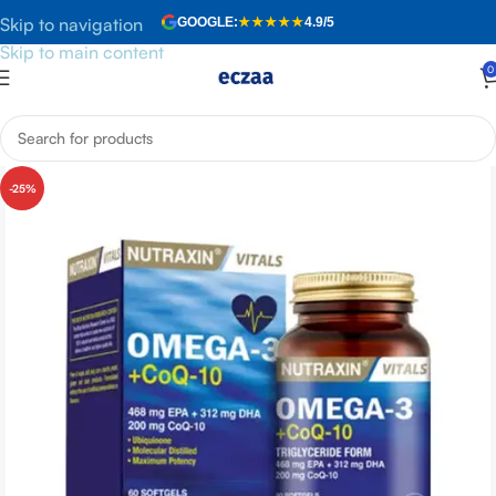
Skip to navigation
GOOGLE:
★★★★★
4.9/5
Skip to main content
0
Anasayfa
»
Mağaza
»
Nutraxin Omega-3+CoQ-10 60g
-25%