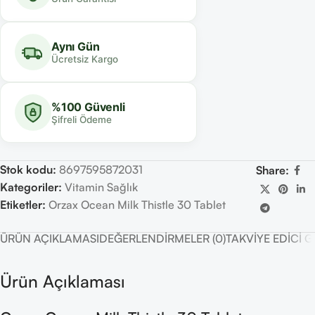
Aynı Gün
Ücretsiz Kargo
%100 Güvenli
Şifreli Ödeme
Stok kodu:
8697595872031
Share:
Kategoriler:
Vitamin Sağlık
Etiketler:
Orzax Ocean Milk Thistle 30 Tablet
ÜRÜN AÇIKLAMASI
DEĞERLENDIRMELER (0)
TAKVIYE EDICI 
Ürün Açıklaması