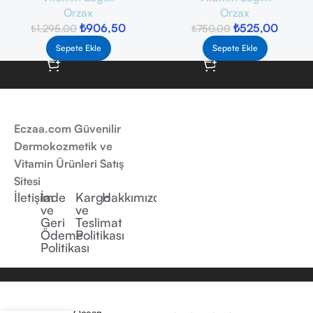
Orzax
Orzax
₺
906,50
₺
525,00
₺
1.295,00
₺
750,00
Sepete Ekle
Sepete Ekle
Eczaa.com Güvenilir
Dermokozmetik ve
Vitamin Ürünleri Satış
Sitesi
İletişim
İade
Kargo
Hakkımızda
ve
ve
Geri
Teslimat
Ödeme
Politikası
Politikası
Orzax Ocean