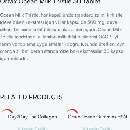
Orzax Ocean Milk Thistle 30 Tablet
Ocean Milk Thistle, her kapsülünde standardize milk thistle
(deve dikeni) ekstresi içerir. Her kapsülde 300 mg, deve
dikeni bitkisinin aktif bileşeni olan silibin içerir. Ocean Milk
Thistle içerisinde kullanılan milk thistle ekstresi GACP (İyi
tarım ve toplama uygulamaları) doğrultusunda üretilen, aynı
oranda silibin içeren standardize bitki ekstresidir. 30 kapsül
içermektedir.
RELATED PRODUCTS
-30%
-30%
Day2Day The Collagen
Orzax Ocean Gummies HSN
Green Up Booster 30 Saşe –
Takviye Edici Gıda 60 Adet
Vitamin Sağlık
Vitamin Sağlık
Yeşil Elma Aromalı
Çiğnenebilir Jel Form