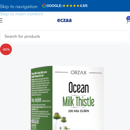
Skip to navigation
GOOGLE:
★★★★★
4.9/5
Skip to main content
0
Anasayfa
»
Mağaza
»
Orzax Ocean Milk Thistle 30 Tablet
-30%