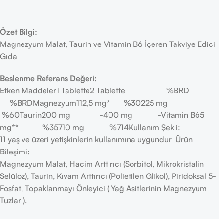
Özet Bilgi:
Magnezyum Malat, Taurin ve Vitamin B6 İçeren Takviye Edici
Gıda
Beslenme Referans Değeri:
Etken Maddeler1 Tablette2 Tablette %BRD
%BRDMagnezyum112,5 mg* %30225 mg
%60Taurin200 mg -400 mg -Vitamin B65
mg** %35710 mg %714Kullanım Şekli:
11 yaş ve üzeri yetişkinlerin kullanımına uygundur Ürün
Bileşimi:
Magnezyum Malat, Hacim Arttırıcı (Sorbitol, Mikrokristalin
Selüloz), Taurin, Kıvam Arttırıcı (Polietilen Glikol), Piridoksal 5-
Fosfat, Topaklanmayı Önleyici ( Yağ Asitlerinin Magnezyum
Tuzları).