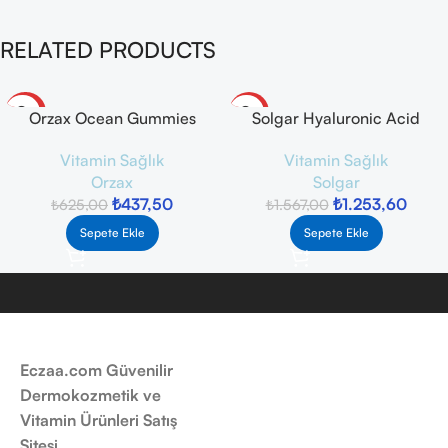
RELATED PRODUCTS
-30%
-20%
Orzax Ocean Gummies
Solgar Hyaluronic Acid
Defence Kids Takviye Edici
Collagen Complex 30 Tablet
Vitamin Sağlık
Vitamin Sağlık
Gıda 60 Adet Çiğnenebilir
Orzax
Solgar
Jel Form
₺
437,50
₺
1.253,60
₺
625,00
₺
1.567,00
Sepete Ekle
Sepete Ekle
Eczaa.com Güvenilir
Dermokozmetik ve
Vitamin Ürünleri Satış
Sitesi