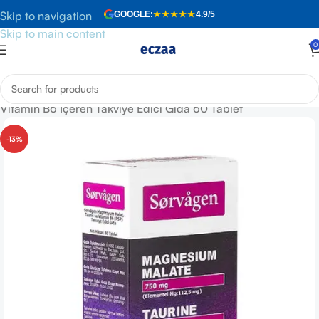
Skip to navigation
GOOGLE:
★★★★★
4.9/5
Skip to main content
0
Anasayfa
»
Mağaza
»
Sorvagen Magnezyum Malat, Taurin ve
Vitamin B6 İçeren Takviye Edici Gıda 60 Tablet
-13%