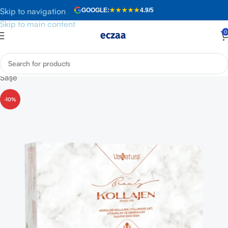
Skip to navigation
GOOGLE:
★★★★★
4.9/5
Skip to main content
0
Anasayfa
»
Mağaza
»
VeNatura Beauty Kollajen 5000 MG 30
Saşe
-10%