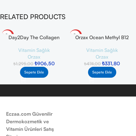
RELATED PRODUCTS
-30%
-30%
Day2Day The Collagen
Orzax Ocean Methyl B12
Green Up Booster 30 Saşe –
Metilkobalamin 10 ml
Vitamin Sağlık
Vitamin Sağlık
Yeşil Elma Aromalı
Orzax
Orzax
₺
906,50
₺
331,80
₺
1.295,00
₺
474,00
Sepete Ekle
Sepete Ekle
Eczaa.com Güvenilir
Dermokozmetik ve
Vitamin Ürünleri Satış