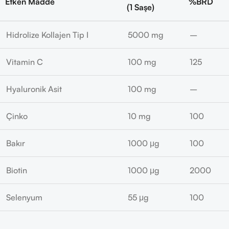
Etken Madde
%BRD
(1 Saşe)
Hidrolize Kollajen Tip I
5000 mg
–
Vitamin C
100 mg
125
Hyaluronik Asit
100 mg
–
Çinko
10 mg
100
Bakır
1000 μg
100
Biotin
1000 μg
2000
Selenyum
55 μg
100