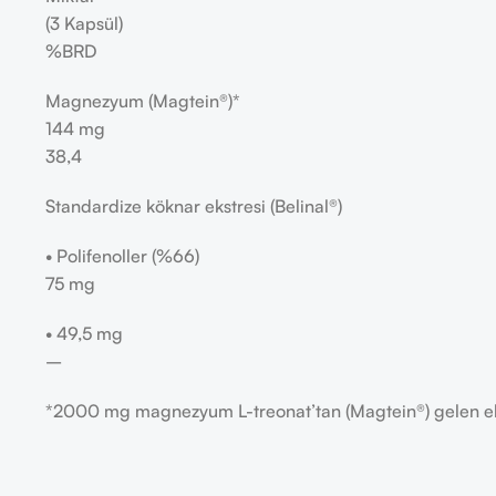
(3 Kapsül)
%BRD
Magnezyum (Magtein®)*
144 mg
38,4
Standardize köknar ekstresi (Belinal®)
• Polifenoller (%66)
75 mg
• 49,5 mg
–
*2000 mg magnezyum L-treonat’tan (Magtein®) gelen e