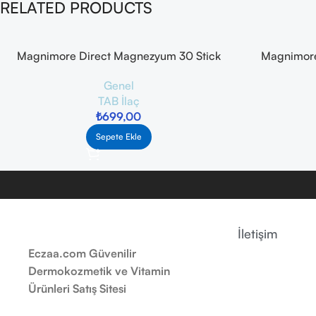
RELATED PRODUCTS
Magnimore Direct Magnezyum 30 Stick
Magnimore
Saşe
Takviy
Genel
TAB İlaç
₺
699,00
Sepete Ekle
İletişim
Eczaa.com Güvenilir
Dermokozmetik ve Vitamin
Ürünleri Satış Sitesi