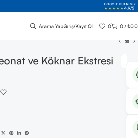
GOOGLE PUANIMIZ
★★★★★
4.9/5
Arama Yap
Giriş/Kayıt Ol
0
0
/
₺
0,
onat ve Köknar Ekstresi