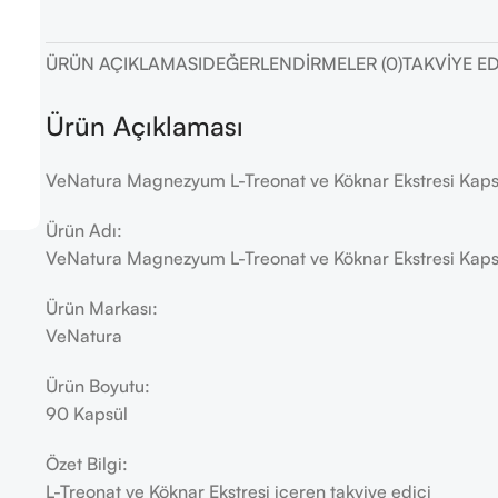
ÜRÜN AÇIKLAMASI
DEĞERLENDIRMELER (0)
TAKVIYE E
Ürün Açıklaması
VeNatura Magnezyum L-Treonat ve Köknar Ekstresi Kapsü
Ürün Adı:
VeNatura Magnezyum L-Treonat ve Köknar Ekstresi Kapsü
Ürün Markası:
VeNatura
Ürün Boyutu:
90 Kapsül
Özet Bilgi:
L-Treonat ve Köknar Ekstresi içeren takviye edici