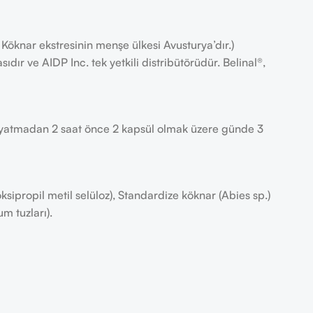
öknar ekstresinin menşe ülkesi Avusturya’dır.)
sıdır ve AIDP Inc. tek yetkili distribütörüdür. Belinal®,
m yatmadan 2 saat önce 2 kapsül olmak üzere günde 3
ipropil metil selüloz), Standardize köknar (Abies sp.)
m tuzları).