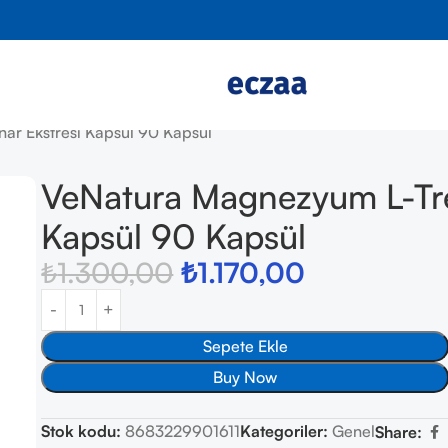
ar Ekstresi Kapsül 90 Kapsül
VeNatura Magnezyum L-Tre
Kapsül 90 Kapsül
₺
1.300,00
₺
1.170,00
Sepete Ekle
Buy Now
Stok kodu:
8683229901611
Kategoriler:
Genel
Share: