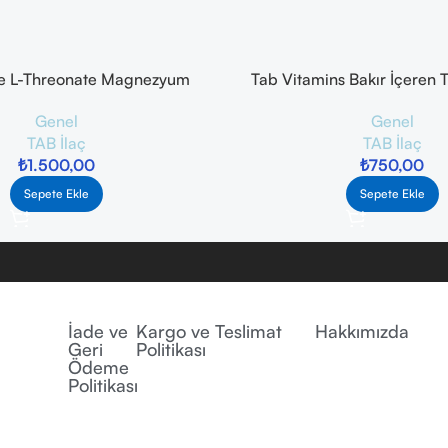
 L-Threonate Magnezyum
Tab Vitamins Bakır İçeren T
e Edici Gıda 90 Kapsül
Gıda 120 Kapsü
Genel
Genel
TAB İlaç
TAB İlaç
₺
1.500,00
₺
750,00
Sepete Ekle
Sepete Ekle
İade ve
Kargo ve Teslimat
Hakkımızda
Geri
Politikası
Ödeme
Politikası