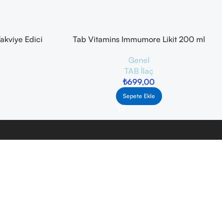
akviye Edici
Tab Vitamins Immumore Likit 200 ml
l
Genel
TAB İlaç
₺
699,00
Sepete Ekle