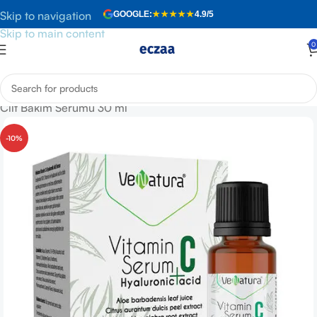
Skip to navigation
GOOGLE:
★★★★★
4.9/5
Skip to main content
0
Anasayfa
»
Mağaza
»
Venatura Vitamin C + Hyaluronic Acid
Cilt Bakım Serumu 30 ml
-10%