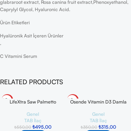
glabraroot extract, Rosa canina fruit extract,Phenoxyethanol,
Caprylyl Glycol, Hyaluronic Acid.
Ürün Etiketleri
Hyalüronik Asit İçeren Ürünler
,
C Vitamini Serum
RELATED PRODUCTS
-10%
-10%
LifeXtra Saw Palmetto
Osende Vitamin D3 Damla
Complex 30 Kapsül
1000 IU 20 ml
Genel
Genel
TAB İlaç
TAB İlaç
₺
495,00
₺
315,00
₺
550,00
₺
350,00