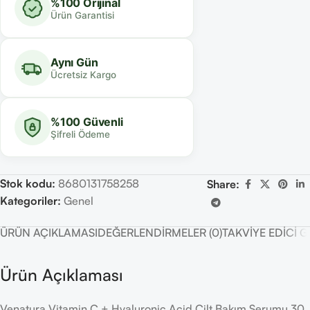
%100 Orijinal
Ürün Garantisi
Aynı Gün
Ücretsiz Kargo
%100 Güvenli
Şifreli Ödeme
Stok kodu:
8680131758258
Share:
Kategoriler:
Genel
ÜRÜN AÇIKLAMASI
DEĞERLENDIRMELER (0)
TAKVIYE EDICI 
Ürün Açıklaması
Venatura Vitamin C + Hyaluronic Acid Cilt Bakım Serumu 30