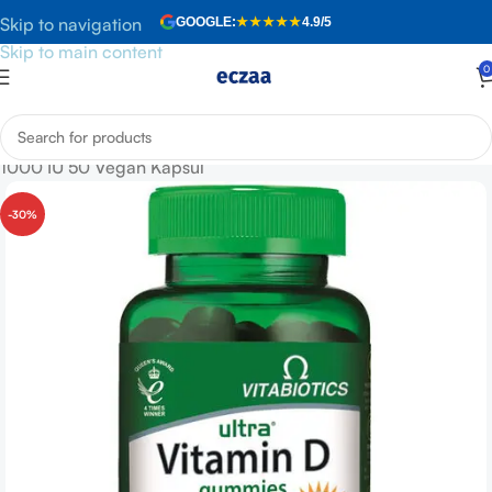
Skip to navigation
GOOGLE:
★★★★★
4.9/5
Skip to main content
0
Anasayfa
»
Mağaza
»
Vitabiotics Ultra Vitamin D Gummies
1000 IU 50 Vegan Kapsül
-30%