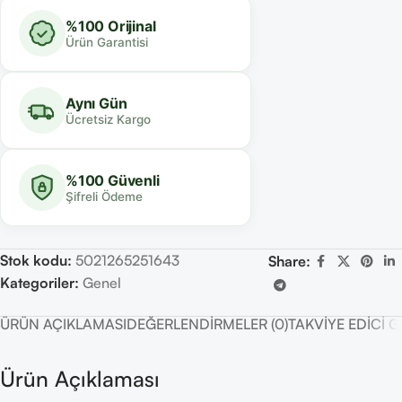
%100 Orijinal
Ürün Garantisi
Aynı Gün
Ücretsiz Kargo
%100 Güvenli
Şifreli Ödeme
Stok kodu:
5021265251643
Share:
Kategoriler:
Genel
ÜRÜN AÇIKLAMASI
DEĞERLENDIRMELER (0)
TAKVIYE EDICI 
Ürün Açıklaması