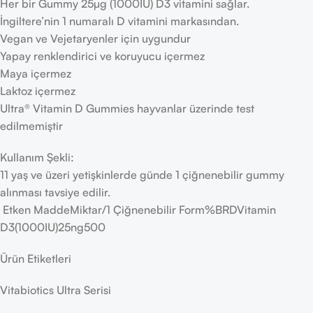
Her bir Gummy 25µg (1000IU) D3 vitamini sağlar.
İngiltere’nin 1 numaralı D vitamini markasından.
Vegan ve Vejetaryenler için uygundur
Yapay renklendirici ve koruyucu içermez
Maya içermez
Laktoz içermez
Ultra® Vitamin D Gummies hayvanlar üzerinde test
edilmemiştir
Kullanım Şekli:
11 yaş ve üzeri yetişkinlerde günde 1 çiğnenebilir gummy
alınması tavsiye edilir.
Etken MaddeMiktar/1 Çiğnenebilir Form%BRDVitamin
D3(1000IU)25ng500
Ürün Etiketleri
Vitabiotics Ultra Serisi