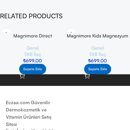
RELATED PRODUCTS
Magnimore Direct
Magnimore Kids Magnezyum
Magnezyum 30 Stick Saşe
Pidolat 200 ml
Genel
Genel
TAB İlaç
TAB İlaç
₺
699,00
₺
699,00
Sepete Ekle
Sepete Ekle
Eczaa.com Güvenilir
Dermokozmetik ve
Vitamin Ürünleri Satış
Sitesi