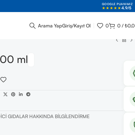
GOOGLE PUANIMIZ
★★★★★
4.9/5
Arama Yap
Giriş/Kayıt Ol
0
0
/
₺
0,
100 ml
DICI GIDALAR HAKKINDA BILGILENDIRME