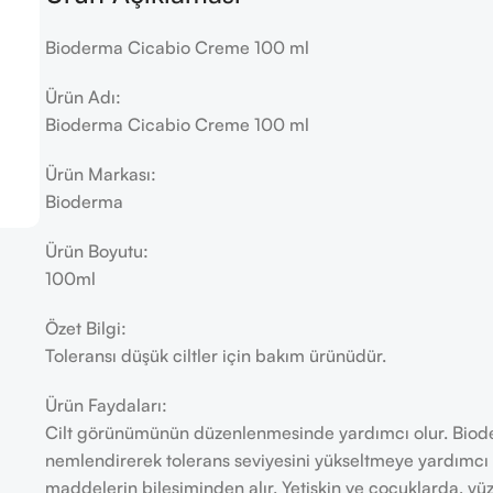
Bioderma Cicabio Creme 100 ml
Ürün Adı:
Bioderma Cicabio Creme 100 ml
Ürün Markası:
Bioderma
Ürün Boyutu:
100ml
Özet Bilgi:
Toleransı düşük ciltler için bakım ürünüdür.
Ürün Faydaları:
Cilt görünümünün düzenlenmesinde yardımcı olur. Biode
nemlendirerek tolerans seviyesini yükseltmeye yardımcı ol
maddelerin bileşiminden alır. Yetişkin ve çocuklarda, yü