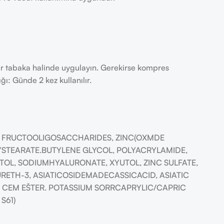
ir tabaka halinde uygulayın. Gerekirse kompres
ğı: Günde 2 kez kullanılır.
, FRUCTOOLIGOSACCHARIDES, ZINC(OXMDE
STEARATE.BUTYLENE GLYCOL, POLYACRYLAMIDE,
ITOL, SODIUMHYALURONATE, XYUTOL, ZINC SULFATE,
URETH-3, ASIATICOSIDEMADECASSICACID, ASIATIC
1 CEM EŠTER. POTASSIUM SORRCAPRYLIC/CAPRIC
S61)