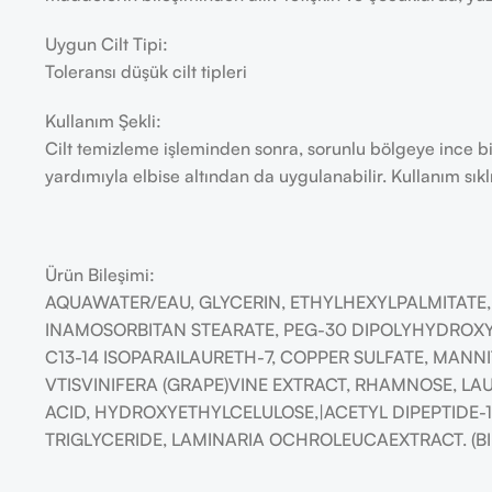
Uygun Cilt Tipi:
Toleransı düşük cilt tipleri
Kullanım Şekli:
Cilt temizleme işleminden sonra, sorunlu bölgeye ince b
yardımıyla elbise altından da uygulanabilir. Kullanım sıklı
Ürün Bileşimi:
AQUAWATER/EAU, GLYCERIN, ETHYLHEXYLPALMITATE
INAMOSORBITAN STEARATE, PEG-30 DIPOLYHYDROXY
C13-14 ISOPARAILAURETH-7, COPPER SULFATE, MANN
VTISVINIFERA (GRAPE)VINE EXTRACT, RHAMNOSE, LA
ACID, HYDROXYETHYLCELULOSE,|ACETYL DIPEPTIDE-
TRIGLYCERIDE, LAMINARIA OCHROLEUCAEXTRACT. (BI 