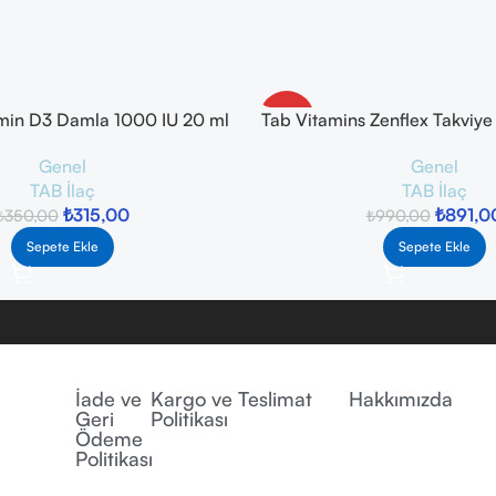
min D3 Damla 1000 IU 20 ml
Tab Vitamins Zenflex Takviye
-10%
Tablet
Genel
Genel
TAB İlaç
TAB İlaç
₺
315,00
₺
891,0
₺
350,00
₺
990,00
Sepete Ekle
Sepete Ekle
İade ve
Kargo ve Teslimat
Hakkımızda
Geri
Politikası
Ödeme
Politikası