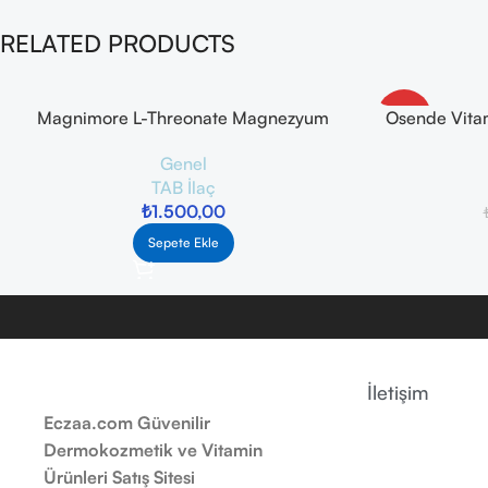
RELATED PRODUCTS
Magnimore L-Threonate Magnezyum
Osende Vita
-10%
Takviye Edici Gıda 90 Kapsül
Genel
TAB İlaç
₺
1.500,00
Sepete Ekle
İletişim
Eczaa.com Güvenilir
Dermokozmetik ve Vitamin
Ürünleri Satış Sitesi