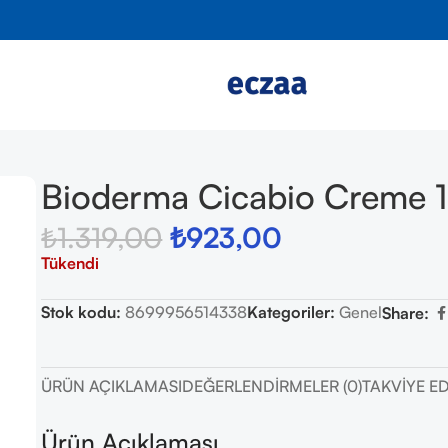
Bioderma Cicabio Creme 
₺
1.319,00
₺
923,00
Tükendi
Stok kodu:
8699956514338
Kategoriler:
Genel
Share:
ÜRÜN AÇIKLAMASI
DEĞERLENDIRMELER (0)
TAKVIYE E
Ürün Açıklaması