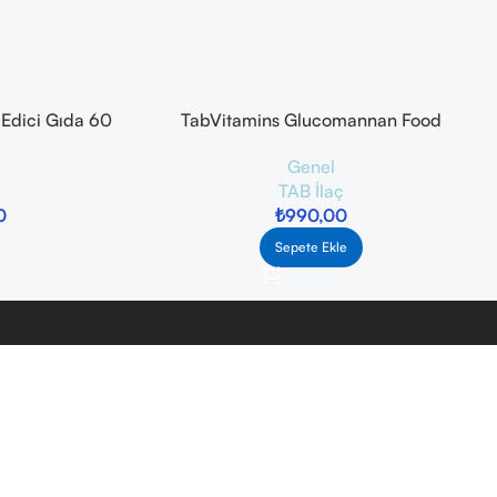
 Edici Gıda 60
TabVitamins Glucomannan Food
Supplement 60 Şase
Genel
TAB İlaç
0
₺
990,00
Sepete Ekle