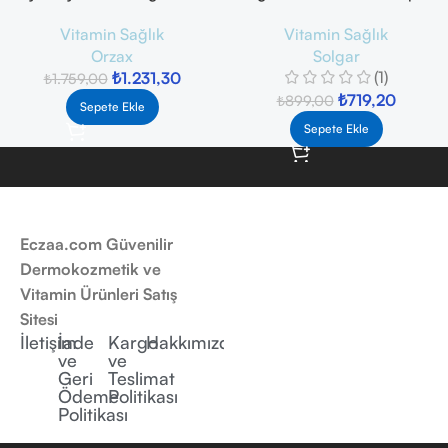
Balance 45 Servis x 12 g
Vitamin Sağlık
Vitamin Sağlık
Solgar
Orzax
(1)
₺
1.231,30
₺
1.759,00
₺
719,20
₺
899,00
Sepete Ekle
Sepete Ekle
Eczaa.com Güvenilir
Dermokozmetik ve
Vitamin Ürünleri Satış
Sitesi
İletişim
İade
Kargo
Hakkımızda
ve
ve
Geri
Teslimat
Ödeme
Politikası
Politikası