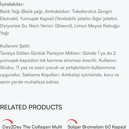
İçindekiler:
Balık Yağı (Balık yağı, Antioksidan: Tokoferolce Zengin
Ekstrakt), Yumuşak Kapsül (Yenilebilir jelatin-Sığır jelatini,
Deiyonize Su, Nem Verici: Gliserol), Limon Meyve Kabuğu
Yağı
Kullanım Şekli:
Tavsiye Edilen Günlük Porsiyon Miktarı: Günde 1 ya da 2
yumuşak kapsülün tok karnına alınması önerilir. Kullanıcı
Grubu: 11 yaş ve üzeri çocuk ve yetişkinlerin kullanımına
uygundur. Saklama Koşulları: Ambalajı içerisinde, kuru ve
serin yerde muhafaza ediniz.
RELATED PRODUCTS
-30%
-20%
Day2Day The Collagen Multi
Solgar Bromelain 60 Kapsül