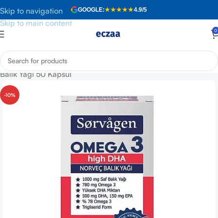
Skip to navigation
GOOGLE:
★★★★★
4.9/5
Skip to main content
0
Anasayfa
»
Mağaza
»
Sorvagen Omega 3 High DHA Norveç
Balık Yağı 50 Kapsül
-10%