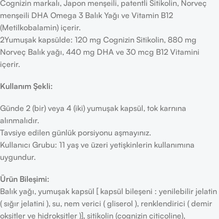
Cognizin markalı, Japon menşeili, patentli Sitikolin, Norveç
menşeili DHA Omega 3 Balık Yağı ve Vitamin B12
(Metilkobalamin) içerir.
2Yumuşak kapsülde: 120 mg Cognizin Sitikolin, 880 mg
Norveç Balık yağı, 440 mg DHA ve 30 mcg B12 Vitamini
içerir.
Kullanım Şekli:
Günde 2 (bir) veya 4 (iki) yumuşak kapsül, tok karnına
alınmalıdır.
Tavsiye edilen günlük porsiyonu aşmayınız.
Kullanıcı Grubu: 11 yaş ve üzeri yetişkinlerin kullanımına
uygundur.
Ürün Bileşimi:
Balık yağı, yumuşak kapsül [ kapsül bileşeni : yenilebilir jelatin
( sığır jelatini ), su, nem verici ( gliserol ), renklendirici ( demir
oksitler ve hidroksitler )], sitikolin (cognizin citicoline),