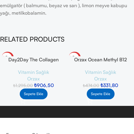
emülgatör ( balmumu, beyaz ve sarı ), limon meyve kabupu
yağı, metilkobalamin.
RELATED PRODUCTS
-30%
-30%
Day2Day The Collagen
Orzax Ocean Methyl B12
Green Up Booster 30 Saşe –
Metilkobalamin 10 ml
Vitamin Sağlık
Vitamin Sağlık
Yeşil Elma Aromalı
Orzax
Orzax
₺
906,50
₺
331,80
₺
1.295,00
₺
474,00
Sepete Ekle
Sepete Ekle