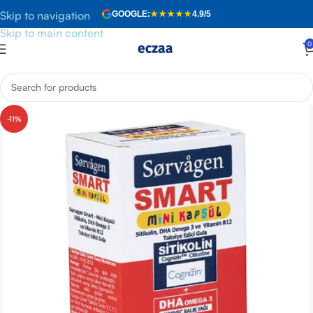
Skip to navigation
GOOGLE:
★★★★★
4.9/5
Skip to main content
0
Anasayfa
»
Mağaza
»
Sorvagen Smart Mini Kapsül 60 Adet
-11%